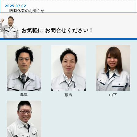
2025.07.02
臨時休業のお知らせ
2025.05.24
「本社グランドオープン10周年リニューアル祭」ご来場
イベント情報
お気軽に
お問合せください！
ありがとうございました！
2025.05.03
雨天決行！本社グランドオープン10周年リニューアル祭
イベント情報
2025.04.26
2025年ゴールデンウィーク休業について
お知らせ
2024.12.26
2024-25年 年末年始の営業について
お知らせ
2024.04.20
島津
藤吉
山下
2024年ゴールデンウィーク期間の営業について
お知らせ
2023.09.20
「
突然の雨漏り！？受け皿を使った雨漏りの応急処置方法
」
お知らせ
の記事を追加しました。