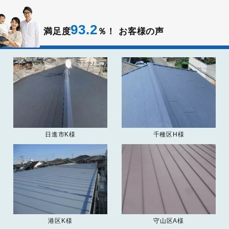
93.2
満足度
％！
お客様の声
日進市K様
千種区H様
港区K様
守山区A様