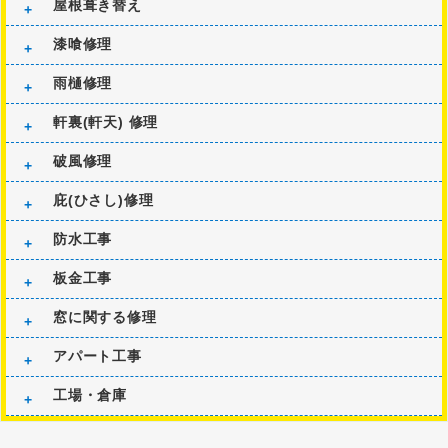
屋根葺き替え
漆喰修理
雨樋修理
軒裏(軒天) 修理
破風修理
庇(ひさし)修理
防水工事
板金工事
窓に関する修理
アパート工事
工場・倉庫