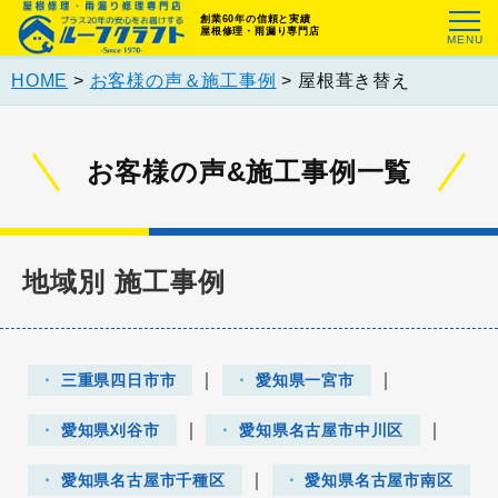
創業60年の信頼と実績
屋根修理・雨漏り専門店
HOME
>
お客様の声＆施工事例
>
屋根葺き替え
お客様の声&施工事例一覧
地域別 施工事例
｜
｜
三重県四日市市
愛知県一宮市
｜
｜
愛知県刈谷市
愛知県名古屋市中川区
｜
愛知県名古屋市千種区
愛知県名古屋市南区