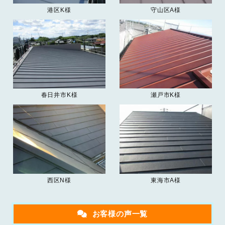
港区K様
守山区A様
春日井市K様
瀬戸市K様
西区N様
東海市A様
お客様の声一覧