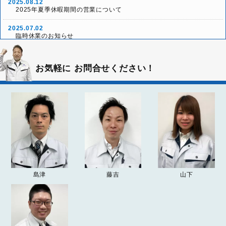
2025.08.12
2025年夏季休暇期間の営業について
2025.07.02
臨時休業のお知らせ
2025.05.24
「本社グランドオープン10周年リニューアル祭」ご来場
イベント情報
お気軽に
お問合せください！
ありがとうございました！
2025.05.03
雨天決行！本社グランドオープン10周年リニューアル祭
イベント情報
2025.04.26
2025年ゴールデンウィーク休業について
お知らせ
2024.12.26
2024-25年 年末年始の営業について
お知らせ
2024.04.20
島津
藤吉
山下
2024年ゴールデンウィーク期間の営業について
お知らせ
2023.09.20
「
突然の雨漏り！？受け皿を使った雨漏りの応急処置方法
」
お知らせ
の記事を追加しました。