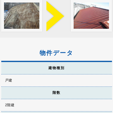
物件データ
建物種別
戸建
階数
2階建