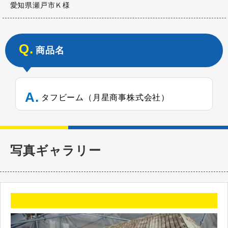
愛知県瀬戸市Ｋ様
商品名
タフビーム（月星商事株式会社）
写真ギャラリー