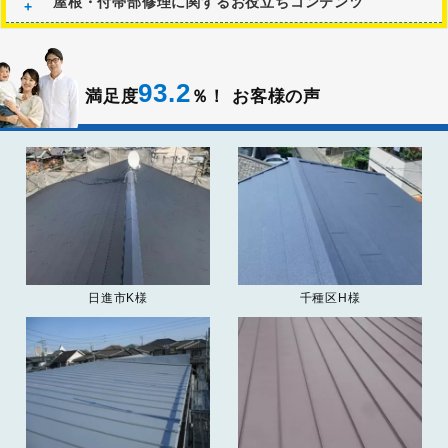
屋根・付帯部修理に関するお役立ちコンテンツ
93.2
満足度
％！
お客様の声
日進市K様
千種区H様