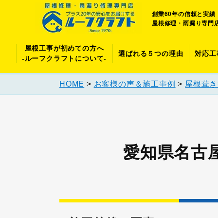
創業60年の信頼と実績
屋根修理・雨漏り専門
屋根工事が初めての方へ
選ばれる５つの理由
対応工
-ルーフクラフトについて-
HOME
>
お客様の声＆施工事例
>
屋根葺き
愛知県名古