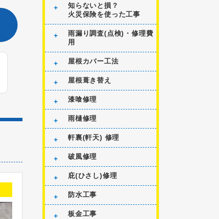
知らないと損？
火災保険を使った工事
雨漏り調査(点検)・修理費
用
屋根カバー工法
屋根葺き替え
漆喰修理
雨樋修理
軒裏(軒天) 修理
破風修理
庇(ひさし)修理
防水工事
板金工事