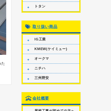
トタン
取り扱い商品
IG工業
KMEW(ケイミュー)
オークマ
めた
ニチハ
三州野安
会社概要
屋根工事が初めての方へ