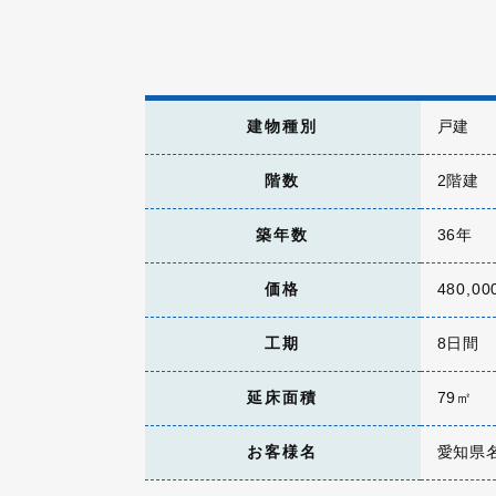
建物種別
戸建
階数
2階建
築年数
36年
価格
480,0
工期
8日間
延床面積
79㎡
お客様名
愛知県