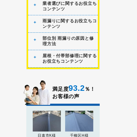
業者選びに関するお役立ち
コンテンツ
雨漏りに関するお役立ちコ
ンテンツ
部位別 雨漏りの原因と修
理方法
屋根・付帯部修理に関する
お役立ちコンテンツ
93.2
満足度
％！
お客様の声
日進市K様
千種区H様