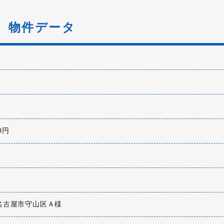
物件データ
00円
名古屋市守山区Ａ様