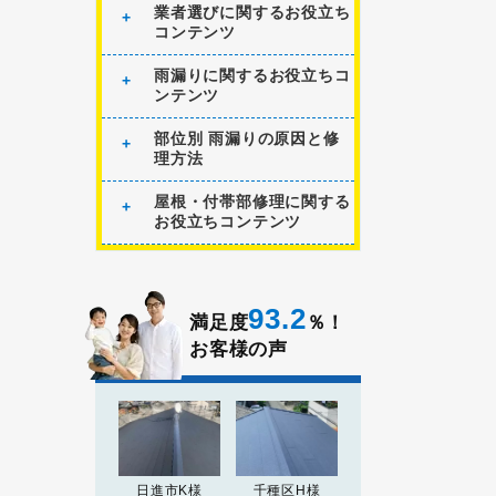
業者選びに関するお役立ち
コンテンツ
雨漏りに関するお役立ちコ
ンテンツ
部位別 雨漏りの原因と修
理方法
屋根・付帯部修理に関する
お役立ちコンテンツ
93.2
満足度
％！
お客様の声
日進市K様
千種区H様