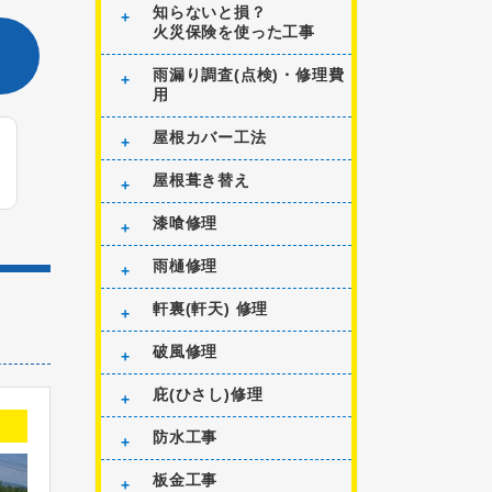
知らないと損？
火災保険を使った工事
雨漏り調査(点検)・修理費
用
屋根カバー工法
屋根葺き替え
漆喰修理
雨樋修理
軒裏(軒天) 修理
破風修理
庇(ひさし)修理
防水工事
板金工事