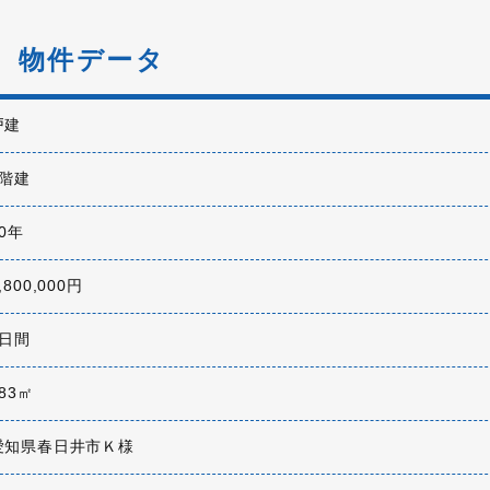
物件データ
戸建
2階建
50年
,800,000円
7日間
83㎡
愛知県春日井市Ｋ様