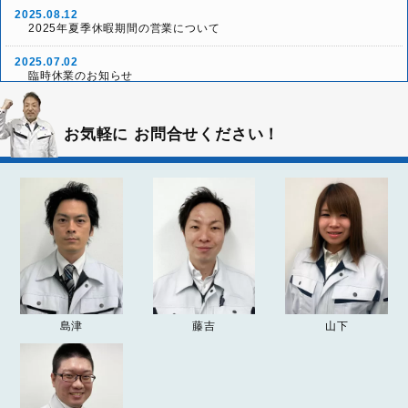
2025.08.12
2025年夏季休暇期間の営業について
2025.07.02
臨時休業のお知らせ
2025.05.24
「本社グランドオープン10周年リニューアル祭」ご来場
イベント情報
お気軽に
お問合せください！
ありがとうございました！
2025.05.03
雨天決行！本社グランドオープン10周年リニューアル祭
イベント情報
2025.04.26
2025年ゴールデンウィーク休業について
お知らせ
2024.12.26
2024-25年 年末年始の営業について
お知らせ
2024.04.20
島津
藤吉
山下
2024年ゴールデンウィーク期間の営業について
お知らせ
2023.09.20
「
突然の雨漏り！？受け皿を使った雨漏りの応急処置方法
」
お知らせ
の記事を追加しました。