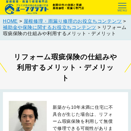
創業60年の信頼と実績
屋根修理・雨漏り専門店
HOME
>
屋根修理・雨漏り修理のお役立ちコンテンツ
>
補助金や保険に関するお役立ちコンテンツ
>
リフォーム
瑕疵保険の仕組みや利用するメリット・デメリット
リフォーム瑕疵保険の仕組みや
利用するメリット・デメリッ
ト
新築から10年未満に住宅に不
具合が生じた場合は、リフォ
ーム瑕疵保険を利用して無償
で修理できる可能性がありま