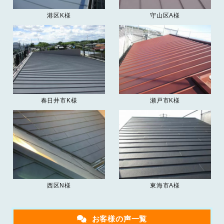
港区K様
守山区A様
春日井市K様
瀬戸市K様
西区N様
東海市A様
お客様の声一覧