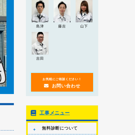
2024.12.26
2024-25年 年末年始の営
お知らせ
業について
島津
藤吉
山下
2024.04.20
2024年ゴールデンウィ
お知らせ
ーク期間の営業について
2023.09.20
「
突然の雨漏り！？受け
お知らせ
吉田
皿を使った雨漏りの応急処置方法
」
の記事を追加しました。
お気軽にご相談ください！
お問い合わせ
工事メニュー
無料診断について