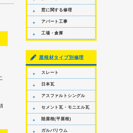
窓に関する修理
アパート工事
工場・倉庫
屋根材タイプ別修理
スレート
こ
日本瓦
アスファルトシングル
請
セメント瓦・モニエル瓦
陸屋根(平屋根)
ガルバリウム