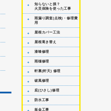
知らないと損？
火災保険を使った工事
雨漏り調査(点検)・修理費
用
屋根カバー工法
屋根葺き替え
漆喰修理
雨樋修理
軒裏(軒天) 修理
破風修理
庇(ひさし)修理
防水工事
板金工事