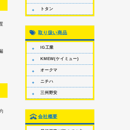
トタン
置
取り扱い商品
IG工業
漏
KMEW(ケイミュー)
オークマ
ニチハ
三州野安
約
会社概要