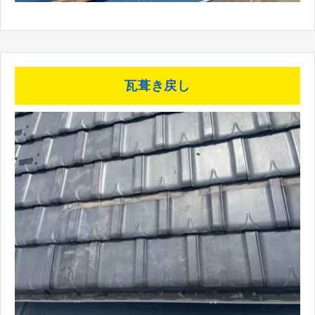
瓦葺き戻し