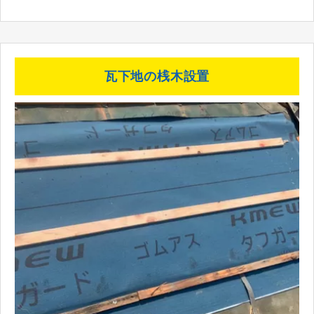
瓦下地の桟木設置