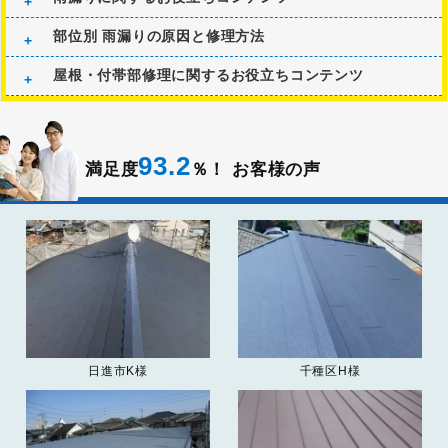
部位別 雨漏りの原因と修理方法
屋根・付帯部修理に関するお役立ちコンテンツ
93.2
満足度
％！
お客様の声
日進市K様
千種区H様