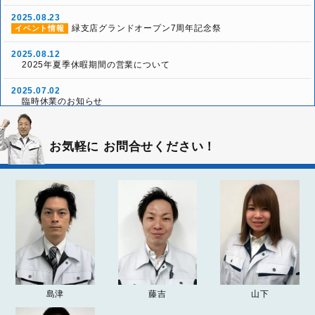
2025.08.23
緑支店グランドオープン7周年記念祭
イベント情報
2025.08.12
2025年夏季休暇期間の営業について
2025.07.02
臨時休業のお知らせ
2025.05.24
「本社グランドオープン10周年リニューアル祭」ご来場
イベント情報
お気軽に
お問合せください！
ありがとうございました！
2025.05.03
雨天決行！本社グランドオープン10周年リニューアル祭
イベント情報
2025.04.26
2025年ゴールデンウィーク休業について
お知らせ
2024.12.26
2024-25年 年末年始の営業について
お知らせ
2024.04.20
島津
藤吉
山下
2024年ゴールデンウィーク期間の営業について
お知らせ