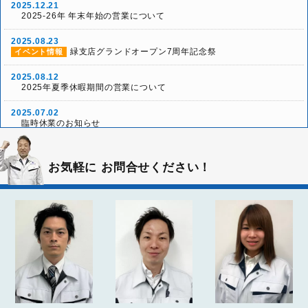
2025.12.21
2025-26年 年末年始の営業について
2025.08.23
緑支店グランドオープン7周年記念祭
イベント情報
2025.08.12
2025年夏季休暇期間の営業について
2025.07.02
臨時休業のお知らせ
2025.05.24
「本社グランドオープン10周年リニューアル祭」ご来場
イベント情報
お気軽に
お問合せください！
ありがとうございました！
2025.05.03
雨天決行！本社グランドオープン10周年リニューアル祭
イベント情報
2025.04.26
2025年ゴールデンウィーク休業について
お知らせ
2024.12.26
2024-25年 年末年始の営業について
お知らせ
2024.04.20